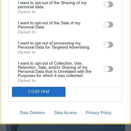
I want to opt-out of the Sharing of my
personal data.
Opted In
I want to opt-out of the Sale of my
Personal Data.
Opted In
I want to opt-out of processing my
Personal Data for Targeted Advertising.
Opted In
I want to opt-out of Collection, Use,
Retention, Sale, and/or Sharing of my
Personal Data that Is Unrelated with the
Purposes for which it was collected.
Opted In
Πριν 4 ημέρες
70 χρόνια ιστορίας και συγκίνησης για το
CONFIRM
Ανδρεάδειο Γυμνάσιο Βροντάδου
Data Deletion
Data Access
Privacy Policy