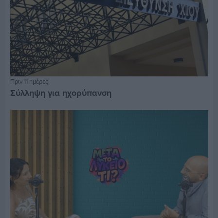
Πριν 11 ημέρες
Σύλληψη για ηχορύπανση