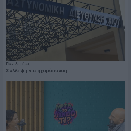
Πριν 13 ημέρες
Σύλληψη για ηχορύπανση