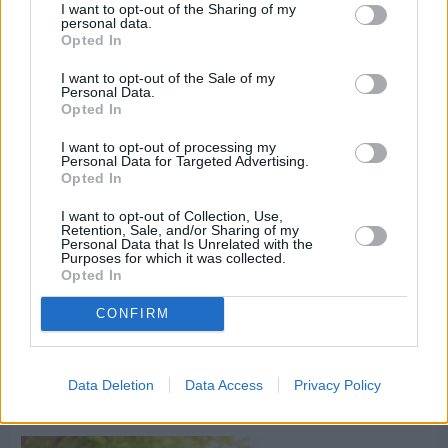
Διαφήμιση
I want to opt-out of the Sharing of my
personal data.
Opted In
I want to opt-out of the Sale of my
Personal Data.
Opted In
I want to opt-out of processing my
Personal Data for Targeted Advertising.
Opted In
I want to opt-out of Collection, Use,
Retention, Sale, and/or Sharing of my
Personal Data that Is Unrelated with the
Purposes for which it was collected.
Opted In
CONFIRM
Πριν 9 ημέρες
5ημερη εκδρομή σε Προύσα - Κωνσταντινούπολη
Data Deletion
Data Access
Privacy Policy
με το Sunrise Tours