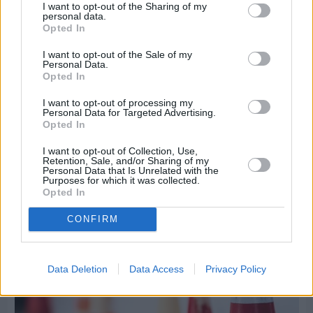
I want to opt-out of the Sharing of my
personal data.
Opted In
I want to opt-out of the Sale of my
Personal Data.
Opted In
I want to opt-out of processing my
Personal Data for Targeted Advertising.
Opted In
Πριν 8 ημέρες
Τρίτος στη σφαιροβολία στη διεθνή συνάντηση
I want to opt-out of Collection, Use,
Ελλάδας–Κύπρου Κ18 ο Δημήτρης Τέλλιος
Retention, Sale, and/or Sharing of my
Personal Data that Is Unrelated with the
Purposes for which it was collected.
Opted In
CONFIRM
Data Deletion
Data Access
Privacy Policy