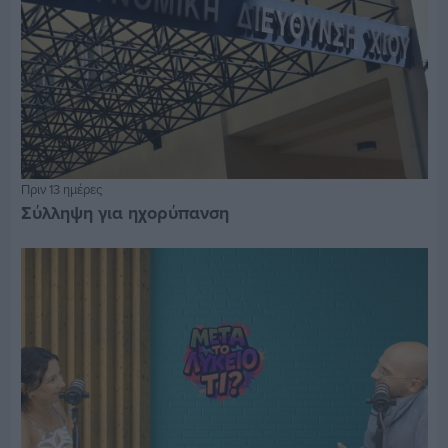
Πριν 13 ημέρες
Σύλληψη για ηχορύπανση