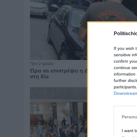
Politischi
If you wish 
sensitive in
confirm you
Πριν 2 ημέρες
continue se
Ώρα να επιστρέψει η Δημοτική Αστυνομία
information 
στη Χίο
further disc
participants
Downstream 
Persona
I want t