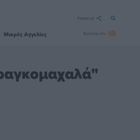
Follow us
Μικρές Αγγελίες
Έντυπος «π»
Φραγκομαχαλά"