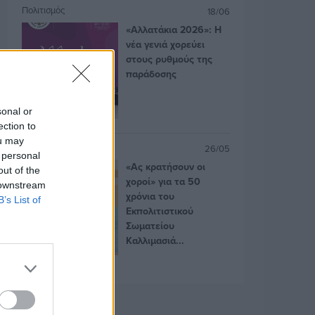
Πολιτισμός
18/06
«Αλλατάκια 2026»: Η
νέα γενιά χορεύει
στους ρυθμούς της
παράδοσης
sonal or
ection to
ou may
Πολιτισμός
26/05
 personal
«Ας κρατήσουν οι
out of the
χοροί» για τα 50
 downstream
χρόνια του
B’s List of
Εκπολιτιστικού
Σωματείου
Καλλιμασιά...