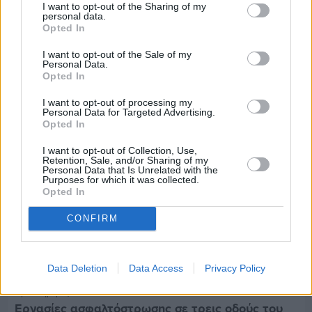
I want to opt-out of the Sharing of my
personal data.
Πριν 9 ημέρες
Opted In
Τρίτος στη σφαιροβολία στη διεθνή συνάντηση
Ελλάδας–Κύπρου Κ18 ο Δημήτρης Τέλλιος
I want to opt-out of the Sale of my
Personal Data.
Opted In
I want to opt-out of processing my
Personal Data for Targeted Advertising.
Opted In
I want to opt-out of Collection, Use,
Retention, Sale, and/or Sharing of my
Personal Data that Is Unrelated with the
Purposes for which it was collected.
Opted In
CONFIRM
Data Deletion
Data Access
Privacy Policy
Πριν 9 ημέρες
Εργασίες ασφαλτόστρωσης σε τρεις οδούς του