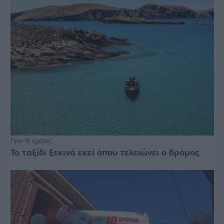
Πριν 15 ημέρες
Το ταξίδι ξεκινά εκεί όπου τελειώνει ο δρόμος