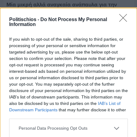
Μία μικρή αλλά αναγκαία ανάπαυλα για την
ομάδα του «Πολίτη»
Politischios -
Do Not Process My Personal
Information
If you wish to opt-out of the sale, sharing to third parties, or
processing of your personal or sensitive information for
targeted advertising by us, please use the below opt-out
section to confirm your selection. Please note that after your
opt-out request is processed you may continue seeing
interest-based ads based on personal information utilized by
us or personal information disclosed to third parties prior to
your opt-out. You may separately opt-out of the further
disclosure of your personal information by third parties on the
IAB’s list of downstream participants. This information may
also be disclosed by us to third parties on the
IAB’s List of
Downstream Participants
that may further disclose it to other
third parties.
Πριν 7 ημέρες
Τρίτος στη σφαιροβολία στη διεθνή συνάντηση
Personal Data Processing Opt Outs
Ελλάδας–Κύπρου Κ18 ο Δημήτρης Τέλλιος