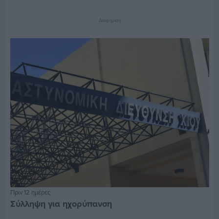
Διαφήμιση
Πριν 12 ημέρες
Σύλληψη για ηχορύπανση