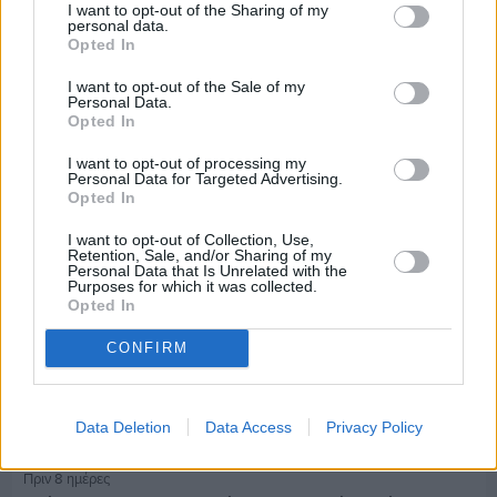
I want to opt-out of the Sharing of my
personal data.
Πριν 8 ημέρες
Opted In
Μία μικρή αλλά αναγκαία ανάπαυλα για την
ομάδα του «Πολίτη»
I want to opt-out of the Sale of my
Personal Data.
Opted In
I want to opt-out of processing my
Personal Data for Targeted Advertising.
Opted In
I want to opt-out of Collection, Use,
Retention, Sale, and/or Sharing of my
Personal Data that Is Unrelated with the
Purposes for which it was collected.
Opted In
CONFIRM
Data Deletion
Data Access
Privacy Policy
Πριν 8 ημέρες