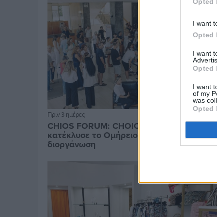
Opted 
I want t
Opted 
I want 
Advertis
Opted 
I want t
of my P
was col
Opted 
Πριν 3 ημέρες
CHIOS FORUM: CHOICES- Πλήθος κόσμου
κατέκλυσε το Ομήρειο για την μεγάλη
διοργάνωση