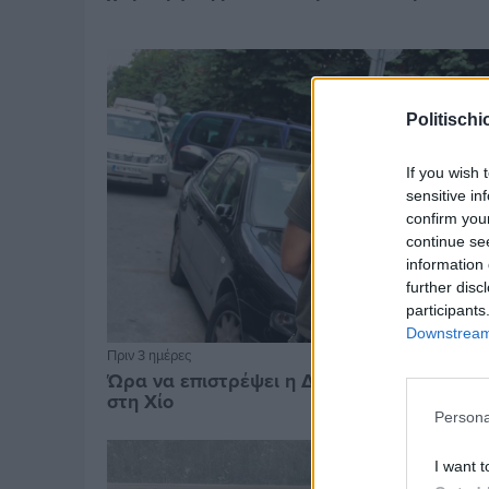
Politischi
If you wish 
sensitive in
confirm you
continue se
information 
further disc
participants
Downstream 
Πριν 3 ημέρες
Ώρα να επιστρέψει η Δημοτική Αστυνομία
στη Χίο
Persona
I want t