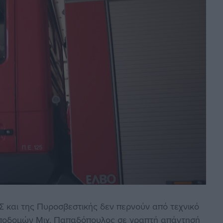
 και της Πυροσβεστικής δεν περνούν από τεχνικό
Υποδομών Μιχ. Παπαδόπουλος σε γραπτή απάντησή