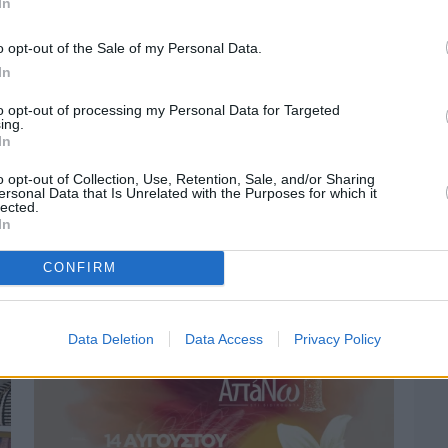
In
o opt-out of the Sale of my Personal Data.
In
to opt-out of processing my Personal Data for Targeted
ing.
In
o opt-out of Collection, Use, Retention, Sale, and/or Sharing
ersonal Data that Is Unrelated with the Purposes for which it
lected.
In
Πριν 3 ημέρες
Οδηγοί Δασικών Υπηρεσιών: Ζητούν
CONFIRM
ένταξη στο ανθυγιεινό επίδομα
Data Deletion
Data Access
Privacy Policy