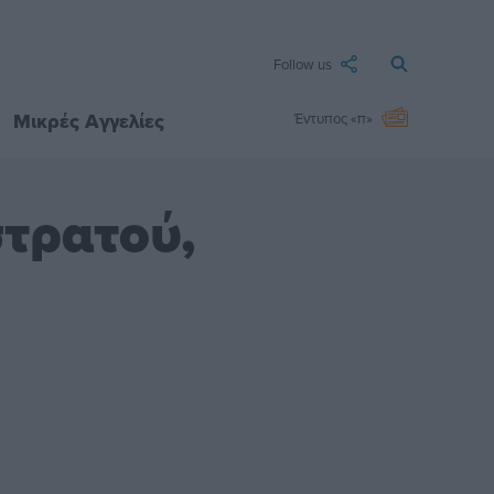
Follow us
Μικρές Αγγελίες
Έντυπος «π»
στρατού,