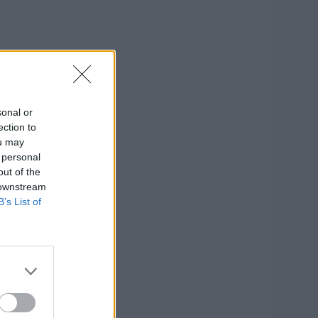
sonal or
ection to
ou may
 personal
out of the
 downstream
B’s List of