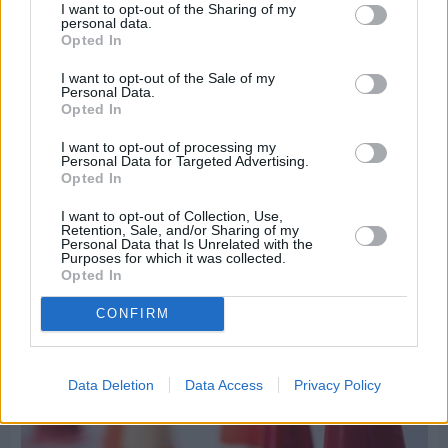
I want to opt-out of the Sharing of my
personal data.
Opted In
I want to opt-out of the Sale of my
Personal Data.
Opted In
Πριν 8 ημέρες
Τρίτος στη σφαιροβολία στη διεθνή συνάντηση
I want to opt-out of processing my
Ελλάδας–Κύπρου Κ18 ο Δημήτρης Τέλλιος
Personal Data for Targeted Advertising.
Opted In
I want to opt-out of Collection, Use,
Retention, Sale, and/or Sharing of my
Personal Data that Is Unrelated with the
Purposes for which it was collected.
Opted In
CONFIRM
Data Deletion
Data Access
Privacy Policy