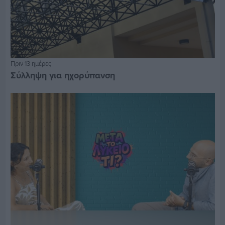
Πριν 13 ημέρες
Σύλληψη για ηχορύπανση