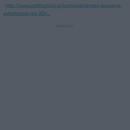
:
http://www.politischios.gr/koinonia/deyteri-apopeira-
aytoktonias-gia-35h...
Διαφήμιση