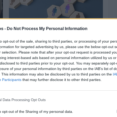
os -
Do Not Process My Personal Information
Πριν 4 ημέρες
Αδειάζουν τα νησιά – Το δημογραφικό στο
«κόκκινο»
to opt-out of the sale, sharing to third parties, or processing of your per
formation for targeted advertising by us, please use the below opt-out s
r selection. Please note that after your opt-out request is processed y
eing interest-based ads based on personal information utilized by us or
disclosed to third parties prior to your opt-out. You may separately opt-
losure of your personal information by third parties on the IAB’s list of
. This information may also be disclosed by us to third parties on the
IA
Participants
that may further disclose it to other third parties.
l Data Processing Opt Outs
o opt-out of the Sharing of my personal data.