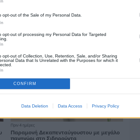
In
Πριν 4 ημέρες
Οδηγοί Δασικών Υπηρεσιών: Ζητούν
o opt-out of the Sale of my Personal Data.
ένταξη στο ανθυγιεινό επίδομα
In
to opt-out of processing my Personal Data for Targeted
ing.
In
o opt-out of Collection, Use, Retention, Sale, and/or Sharing
ersonal Data that Is Unrelated with the Purposes for which it
lected.
In
CONFIRM
Data Deletion
Data Access
Privacy Policy
Πριν 4 ημέρες
υ
Παραμονή Δεκαπενταύγουστου με μεγάλο
πανηγύρι στη Σιδηρούντα