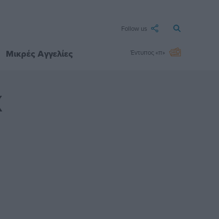
Follow us
Μικρές Αγγελίες
Έντυπος «π»
Χ