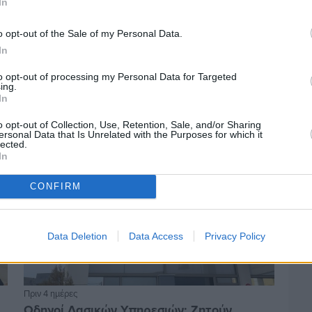
In
o opt-out of the Sale of my Personal Data.
Πριν 4 ημέρες
In
Αδειάζουν τα νησιά – Το δημογραφικό στο
«κόκκινο»
to opt-out of processing my Personal Data for Targeted
ing.
In
o opt-out of Collection, Use, Retention, Sale, and/or Sharing
ersonal Data that Is Unrelated with the Purposes for which it
lected.
In
CONFIRM
Data Deletion
Data Access
Privacy Policy
Πριν 4 ημέρες
Οδηγοί Δασικών Υπηρεσιών: Ζητούν