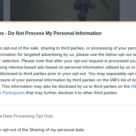
os -
Do Not Process My Personal Information
Πριν 4 ημέρες
Ελαιοκομικό Μητρώο: Ξεκινά η
to opt-out of the sale, sharing to third parties, or processing of your per
προετοιμασία των ελαιοπαραγωγών στη
formation for targeted advertising by us, please use the below opt-out s
Χίο
r selection. Please note that after your opt-out request is processed y
eing interest-based ads based on personal information utilized by us or
disclosed to third parties prior to your opt-out. You may separately opt-
losure of your personal information by third parties on the IAB’s list of
. This information may also be disclosed by us to third parties on the
IA
Participants
that may further disclose it to other third parties.
l Data Processing Opt Outs
o opt-out of the Sharing of my personal data.