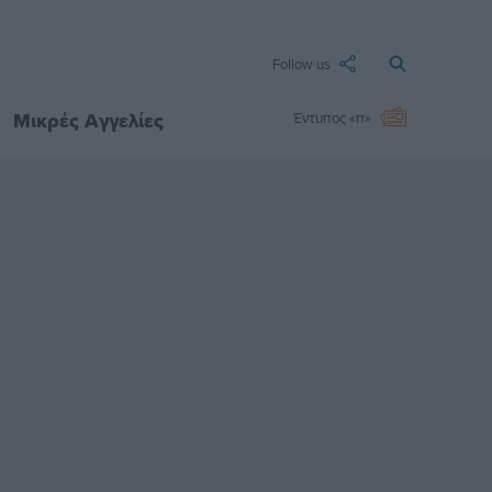
Follow us
Μικρές Αγγελίες
Έντυπος «π»