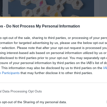
os -
Do Not Process My Personal Information
to opt-out of the sale, sharing to third parties, or processing of your per
formation for targeted advertising by us, please use the below opt-out s
r selection. Please note that after your opt-out request is processed y
Πριν 4 ημέρες
eing interest-based ads based on personal information utilized by us or
Αδειάζουν τα νησιά – Το δημογραφικό στο
disclosed to third parties prior to your opt-out. You may separately opt-
«κόκκινο»
losure of your personal information by third parties on the IAB’s list of
. This information may also be disclosed by us to third parties on the
IA
Participants
that may further disclose it to other third parties.
l Data Processing Opt Outs
o opt-out of the Sharing of my personal data.