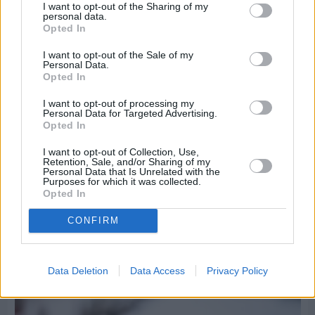
I want to opt-out of the Sharing of my
personal data.
Opted In
I want to opt-out of the Sale of my
Personal Data.
Opted In
I want to opt-out of processing my
Personal Data for Targeted Advertising.
Opted In
I want to opt-out of Collection, Use,
Retention, Sale, and/or Sharing of my
Personal Data that Is Unrelated with the
Purposes for which it was collected.
Opted In
Πριν 9 ημέρες
CONFIRM
Τρίτος στη σφαιροβολία στη διεθνή συνάντηση
Ελλάδας–Κύπρου Κ18 ο Δημήτρης Τέλλιος
Data Deletion
Data Access
Privacy Policy