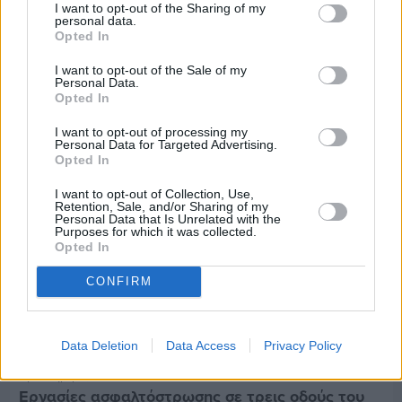
I want to opt-out of the Sharing of my
personal data.
Πριν 6 ημέρες
Opted In
Τρίτος στη σφαιροβολία στη διεθνή συνάντηση
Ελλάδας–Κύπρου Κ18 ο Δημήτρης Τέλλιος
I want to opt-out of the Sale of my
Personal Data.
Opted In
I want to opt-out of processing my
Personal Data for Targeted Advertising.
Opted In
I want to opt-out of Collection, Use,
Retention, Sale, and/or Sharing of my
Personal Data that Is Unrelated with the
Purposes for which it was collected.
Opted In
CONFIRM
Data Deletion
Data Access
Privacy Policy
Πριν 6 ημέρες
Εργασίες ασφαλτόστρωσης σε τρεις οδούς του