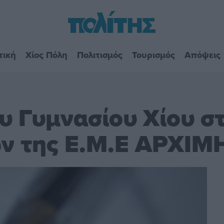
τική
Χίος Πόλη
Πολιτισμός
Τουρισμός
Απόψεις
υ Γυμνασίου Χίου σ
ών της Ε.Μ.Ε ΑΡΧΙ