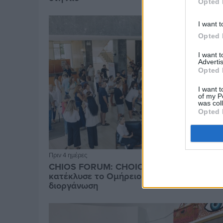
Opted 
I want t
Opted 
I want 
Advertis
Opted 
I want t
of my P
was col
Opted 
Πριν 4 ημέρες
CHIOS FORUM: CHOICES- Πλήθος κόσμου
κατέκλυσε το Ομήρειο για την μεγάλη
διοργάνωση