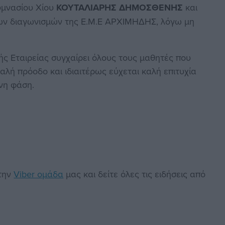
Γυμνασίου Χίου
ΚΟΥΤΑΛΙΑΡΗΣ ΔΗΜΟΣΘΕΝΗΣ
και
των διαγωνισμών της Ε.Μ.Ε ΑΡΧΙΜΗΔΗΣ, λόγω μη
ς Εταιρείας συγχαίρει όλους τους μαθητές που
καλή πρόοδο και ιδιαιτέρως εύχεται καλή επιτυχία
νη φάση.
στην
Viber ομάδα
μας και δείτε όλες τις ειδήσεις από