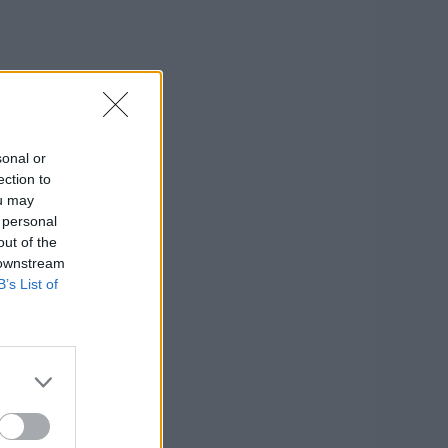
sonal or
ection to
ou may
 personal
out of the
 downstream
B’s List of