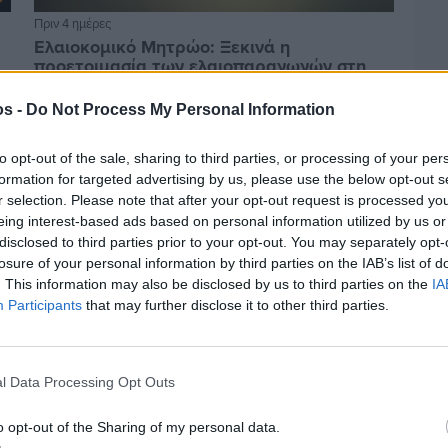
Πριν 4 ημέρες
Ελαιοκομικό Μητρώο: Ξεκινά η
προετοιμασία των ελαιοπαραγωγών στη
Χίο
os -
Do Not Process My Personal Information
to opt-out of the sale, sharing to third parties, or processing of your per
formation for targeted advertising by us, please use the below opt-out s
r selection. Please note that after your opt-out request is processed y
eing interest-based ads based on personal information utilized by us or
disclosed to third parties prior to your opt-out. You may separately opt-
losure of your personal information by third parties on the IAB’s list of
. This information may also be disclosed by us to third parties on the
IA
Participants
that may further disclose it to other third parties.
l Data Processing Opt Outs
Πριν 4 ημέρες
Αδειάζουν τα νησιά – Το δημογραφικό στο
o opt-out of the Sharing of my personal data.
«κόκκινο»