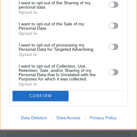
Διαφήμιση
I want to opt-out of the Sharing of my
personal data.
Opted In
I want to opt-out of the Sale of my
Personal Data.
Opted In
I want to opt-out of processing my
Personal Data for Targeted Advertising.
Opted In
I want to opt-out of Collection, Use,
Retention, Sale, and/or Sharing of my
Personal Data that Is Unrelated with the
Purposes for which it was collected.
Opted In
CONFIRM
Πριν 6 ημέρες
Μία μικρή αλλά αναγκαία ανάπαυλα για την
Data Deletion
Data Access
Privacy Policy
ομάδα του «Πολίτη»