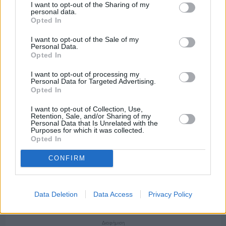
I want to opt-out of the Sharing of my
personal data.
Opted In
I want to opt-out of the Sale of my
Personal Data.
Opted In
I want to opt-out of processing my
Personal Data for Targeted Advertising.
Opted In
I want to opt-out of Collection, Use,
Retention, Sale, and/or Sharing of my
Personal Data that Is Unrelated with the
Purposes for which it was collected.
Opted In
CONFIRM
Πριν 5 ημέρες
Ελαιοκομικό Μητρώο: Ξεκινά η προετοιμασία
των ελαιοπαραγωγών στη Χίο
Data Deletion
Data Access
Privacy Policy
Διαφήμιση