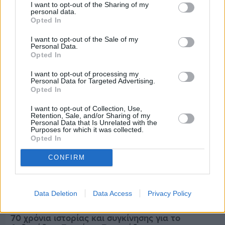
I want to opt-out of the Sharing of my
Πριν 3 ημέρες
personal data.
Παραμονή Δεκαπενταύγουστου με μεγάλο
Opted In
πανηγύρι στη Σιδηρούντα
I want to opt-out of the Sale of my
Personal Data.
Opted In
I want to opt-out of processing my
Personal Data for Targeted Advertising.
Opted In
I want to opt-out of Collection, Use,
Retention, Sale, and/or Sharing of my
Personal Data that Is Unrelated with the
Purposes for which it was collected.
Opted In
CONFIRM
Data Deletion
Data Access
Privacy Policy
Πριν 4 ημέρες
70 χρόνια ιστορίας και συγκίνησης για το