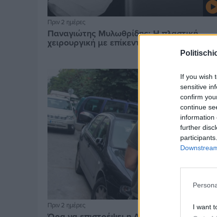
Πριν 2 ημέρες
Παναγιώτης Μυλωθρίδης: Η πλαστική
χειρουργική με επίκεντρο τον άνθρωπο
Politischi
If you wish 
sensitive in
confirm you
continue se
information 
further disc
participants
Downstream 
Persona
Πριν 2 ημέρες
I want t
Ώρα να επιστρέψει η Δημοτική Αστυνομία