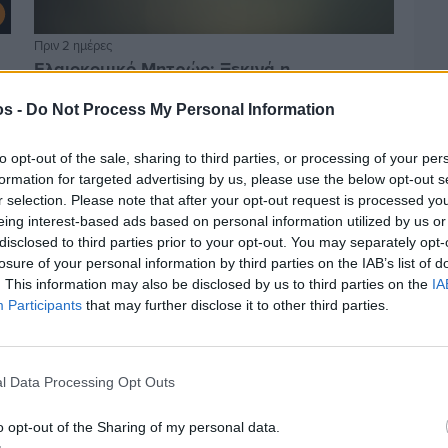
Πριν 2 ημέρες
Ελαιοκομικό Μητρώο: Ξεκινά η
προετοιμασία των ελαιοπαραγωγών στη
Χίο
os -
Do Not Process My Personal Information
to opt-out of the sale, sharing to third parties, or processing of your per
formation for targeted advertising by us, please use the below opt-out s
r selection. Please note that after your opt-out request is processed y
eing interest-based ads based on personal information utilized by us or
disclosed to third parties prior to your opt-out. You may separately opt-
losure of your personal information by third parties on the IAB’s list of
. This information may also be disclosed by us to third parties on the
IA
Participants
that may further disclose it to other third parties.
l Data Processing Opt Outs
Πριν 2 ημέρες
o opt-out of the Sharing of my personal data.
Αδειάζουν τα νησιά – Το δημογραφικό στο