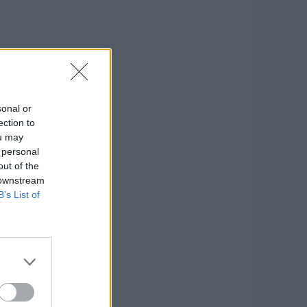
sonal or
ection to
ou may
 personal
out of the
 downstream
B’s List of