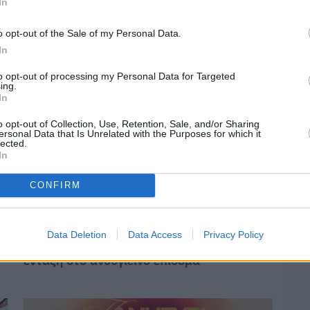
In
«κόκκινο»
o opt-out of the Sale of my Personal Data.
In
to opt-out of processing my Personal Data for Targeted
ing.
In
o opt-out of Collection, Use, Retention, Sale, and/or Sharing
ersonal Data that Is Unrelated with the Purposes for which it
lected.
In
CONFIRM
Πριν 2 ημέρες
Data Deletion
Data Access
Privacy Policy
Οδηγοί Δασικών Υπηρεσιών: Ζητούν
ένταξη στο ανθυγιεινό επίδομα