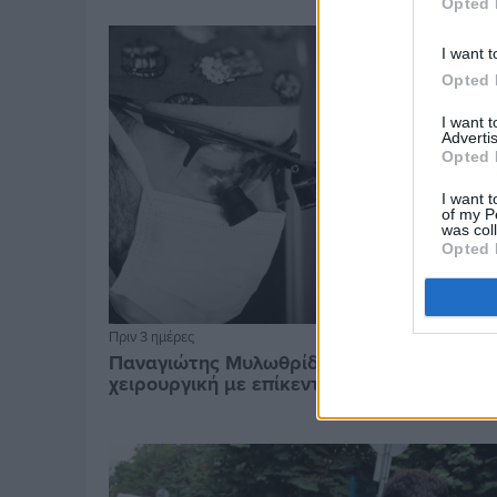
Opted 
I want t
Opted 
I want 
Advertis
Opted 
I want t
of my P
was col
Opted 
Πριν 3 ημέρες
Παναγιώτης Μυλωθρίδης: Η πλαστική
χειρουργική με επίκεντρο τον άνθρωπο