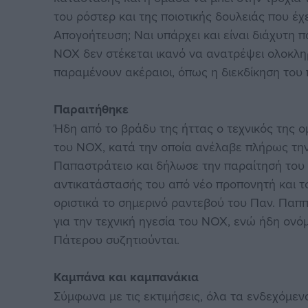
του ρόστερ και της ποιοτικής δουλειάς που έχε
Απογοήτευση; Ναι υπάρχει και είναι διάχυτη 
ΝΟΧ δεν στέκεται ικανό να ανατρέψει ολοκλη
παραμένουν ακέραιοι, όπως η διεκδίκηση του
Παραιτήθηκε
Ήδη από το βράδυ της ήττας ο τεχνικός της ο
του ΝΟΧ, κατά την οποία ανέλαβε πλήρως την
Παπαστράτειο και δήλωσε την παραίτησή του η
αντικατάστασής του από νέο προπονητή και το
οριστικά το σημερινό ραντεβού του Παν. Παπ
για την τεχνική ηγεσία του ΝΟΧ, ενώ ήδη ονό
Πάτερου συζητιούνται.
Καμπάνα και καμπανάκια
Σύμφωνα με τις εκτιμήσεις, όλα τα ενδεχόμεν