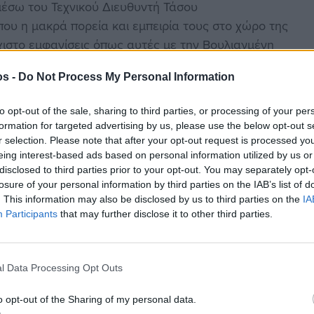
μέσω του Τεχνικού Διευθυντή Τάσου
ου η μακρά πορεία και εμπειρία τους στο χώρο της
χιστο εμφανίσεις όπως αυτές με την Βουλιαγμένη
os -
Do Not Process My Personal Information
to opt-out of the sale, sharing to third parties, or processing of your per
formation for targeted advertising by us, please use the below opt-out s
r selection. Please note that after your opt-out request is processed y
στην
Viber ομάδα
μας και δείτε όλες τις ειδήσεις από
eing interest-based ads based on personal information utilized by us or
disclosed to third parties prior to your opt-out. You may separately opt-
losure of your personal information by third parties on the IAB’s list of
. This information may also be disclosed by us to third parties on the
IA
Participants
that may further disclose it to other third parties.
l Data Processing Opt Outs
o opt-out of the Sharing of my personal data.