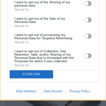
I want to opt-out of the Sharing of my
personal data.
Opted In
I want to opt-out of the Sale of my
Πριν 6 ημέρες
Personal Data.
Μία μικρή αλλά αναγκαία ανάπαυλα για την
Opted In
ομάδα του «Πολίτη»
I want to opt-out of processing my
Personal Data for Targeted Advertising.
Opted In
I want to opt-out of Collection, Use,
Retention, Sale, and/or Sharing of my
Personal Data that Is Unrelated with the
Purposes for which it was collected.
Opted In
CONFIRM
Data Deletion
Data Access
Privacy Policy