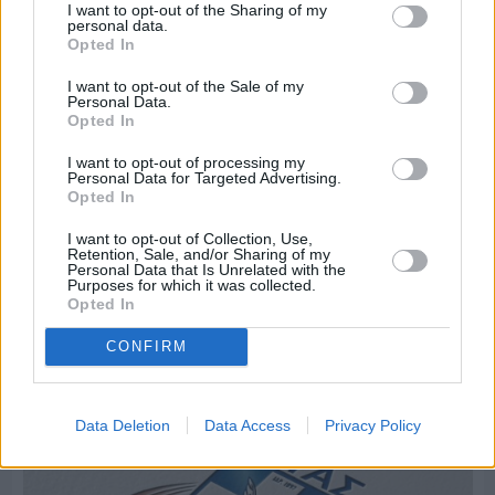
I want to opt-out of the Sharing of my
personal data.
Opted In
I want to opt-out of the Sale of my
Personal Data.
Opted In
I want to opt-out of processing my
Personal Data for Targeted Advertising.
Opted In
I want to opt-out of Collection, Use,
Retention, Sale, and/or Sharing of my
Personal Data that Is Unrelated with the
Purposes for which it was collected.
Πριν 7 ημέρες
Opted In
Μία μικρή αλλά αναγκαία ανάπαυλα για την
ομάδα του «Πολίτη»
CONFIRM
Data Deletion
Data Access
Privacy Policy