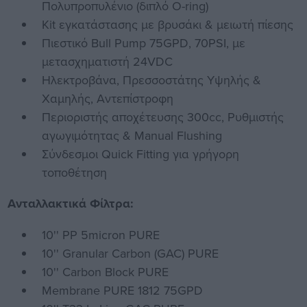
Πολυπροπυλένιο (διπλό O-ring)
Kit εγκατάστασης με βρυσάκι & μειωτή πίεσης
Πιεστικό Bull Pump 75GPD, 70PSI, με
μετασχηματιστή 24VDC
Ηλεκτροβάνα, Πρεσσοστάτης Υψηλής &
Χαμηλής, Αντεπίστροφη
Περιοριστής αποχέτευσης 300cc, Ρυθμιστής
αγωγιμότητας & Manual Flushing
Σύνδεσμοι Quick Fitting για γρήγορη
τοποθέτηση
Ανταλλακτικά Φίλτρα:
10'' PP 5micron PURE
10'' Granular Carbon (GAC) PURE
10'' Carbon Block PURE
Membrane PURE 1812 75GPD