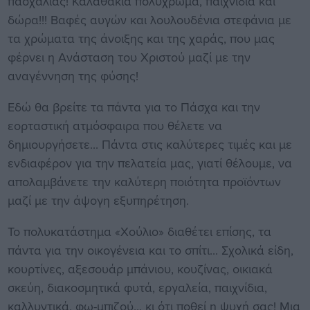
πασχαλιάς! Καλαθάκια πολύχρωμα, παιχνίδια και
δώρα!!! Βαφές αυγών και λουλουδένια στεφάνια με
τα χρώματα της άνοιξης και της χαράς, που μας
φέρνει η Ανάσταση του Χριστού μαζί με την
αναγέννηση της φύσης!
Εδώ θα βρείτε τα πάντα για το Πάσχα και την
εορταστική ατμόσφαιρα που θέλετε να
δημιουργήσετε... Πάντα στις καλύτερες τιμές και με
ενδιαφέρον για την πελατεία μας, γιατί θέλουμε, να
απολαμβάνετε την καλύτερη ποιότητα προϊόντων
μαζί με την άψογη εξυπηρέτηση.
Το πολυκατάστημα «Χούλιο» διαθέτει επίσης, τα
πάντα για την οικογένεια και το σπίτι... Σχολικά είδη,
κουρτίνες, αξεσουάρ μπάνιου, κουζίνας, οικιακά
σκεύη, διακοσμητικά φυτά, εργαλεία, παιχνίδια,
καλλυντικά, φω-μπιζού... κι ότι ποθεί η ψυχή σας! Μια