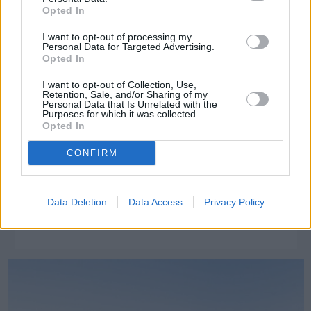
Opted In
I want to opt-out of processing my
Personal Data for Targeted Advertising.
Opted In
I want to opt-out of Collection, Use,
Retention, Sale, and/or Sharing of my
Personal Data that Is Unrelated with the
Purposes for which it was collected.
Opted In
CONFIRM
Πριν 7 χρόνια
ΒΙΝΤΕΟ| Οι αλλαγές στα τείχη και την τάφρο του Κάστρου
Data Deletion
Data Access
Privacy Policy
από το 1920 μέχρι σήμερα