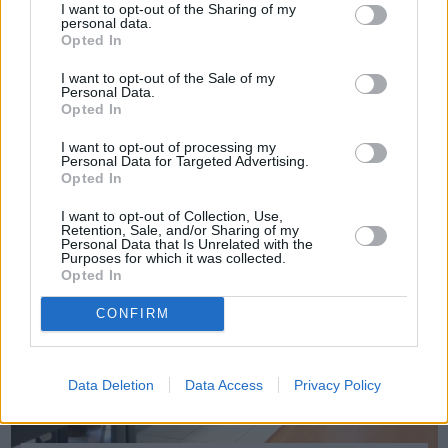
I want to opt-out of the Sharing of my
personal data.
Opted In
Πριν 1 χρόνο
10.000 ευρώ για μία παγκόσμια ημέρα που δεν υφίσταται και
I want to opt-out of the Sale of my
με 3 μήνες καθυστέρηση
Personal Data.
Opted In
I want to opt-out of processing my
Personal Data for Targeted Advertising.
Opted In
I want to opt-out of Collection, Use,
Retention, Sale, and/or Sharing of my
Personal Data that Is Unrelated with the
Purposes for which it was collected.
Opted In
CONFIRM
Data Deletion
Data Access
Privacy Policy