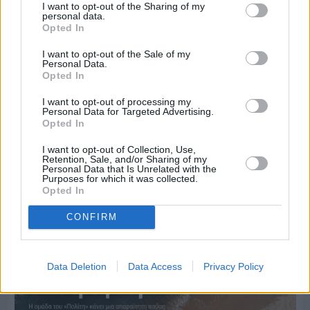
I want to opt-out of the Sharing of my
personal data.
Opted In
I want to opt-out of the Sale of my
Personal Data.
Opted In
I want to opt-out of processing my
Personal Data for Targeted Advertising.
Opted In
Πριν 4 ημέρες
I want to opt-out of Collection, Use,
Ο καιρός στη Χίο, σήμερα 3 Αυγούστου 2026
Retention, Sale, and/or Sharing of my
Personal Data that Is Unrelated with the
Purposes for which it was collected.
Opted In
Διαφήμιση
CONFIRM
Data Deletion
Data Access
Privacy Policy