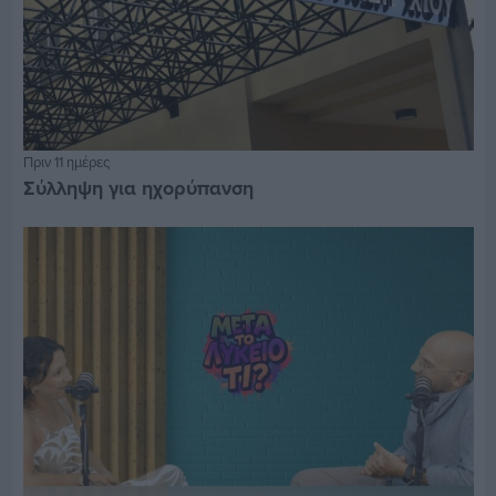
Πριν 11 ημέρες
Σύλληψη για ηχορύπανση