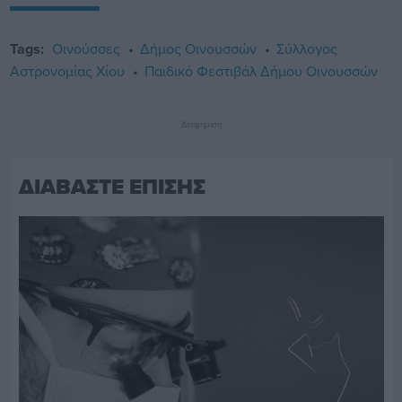
Tags:
Οινούσσες
Δήμος Οινουσσών
Σύλλογος
Αστρονομίας Χίου
Παιδικό Φεστιβάλ Δήμου Οινουσσών
Διαφήμιση
ΔΙΑΒΑΣΤΕ ΕΠΙΣΗΣ