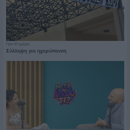
Πριν 10 ημέρες
Σύλληψη για ηχορύπανση