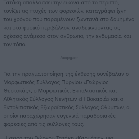
Τατάκη απαλλάσσει την εικόνα από το περιττό,
τονίζει τις πτυχές των φορεσιών, καταγράφει ίχνη
του χρόνου που παραμένουν ζωντανά στο δομημένο
και στο φυσικό περιβάλλον, αναδεικνύοντας τις
σχέσεις ανάμεσα στον άνθρωπο, την ενδυμασία και
τον τόπο.
Διαφήμιση
Για την πραγματοποίηση της έκθεσης συνέβαλαν ο
Μορφωτικός Σύλλογος Πυργίου «Γεώργιος
Θεοτοκάς», ο Μορφωτικός, Εκπολιτιστικός και
Αθλητικός Σύλλογος Νενήτων «Η Βοκαριά» και ο
Εκπολιτιστικός Εξωραϊστικός Σύλλογος Ολύμπων, οι
οποίοι παραχώρησαν ευγενικά παραδοσιακές
φορεσιές από τις συλλογές τους.
Η σειρά του Γιώργου Τατάκη «Καρυάτις», μια