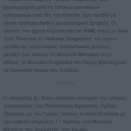
φωτογραφική μελέτη τοπικών γυναικείων
ενδυμασιών από όλη την Ελλάδα, έχει τιμηθεί με
είκοσι τέσσερα διεθνή φωτογραφικά βραβεία. Οι
εικόνες του έχουν δημοσιευθεί σε ΜΜΕ, όπως οι
New
York Times
και το
National Geographic
, και έχουν
εκτεθεί σε σημαντικούς πολιτιστικούς χώρους,
μεταξύ των οποίων το Μουσείο Μπενάκη στην
Αθήνα, το Μουσείο Fragonard στη Γκρας (Κάννες) και
το Somerset House στο Λονδίνο.
Διαφήμιση
Η «Καρυάτις Δ | Χίος» αποτελεί συνέχεια της γόνιμης
συνεργασίας του Πολιτιστικού Ιδρύματος Ομίλου
Πειραιώς με τον Γιώργο Τατάκη, η οποία ξεκίνησε με
την έκθεση «Καρυάτις Γ | Θράκη» στο Μουσείο
Μετάξης του Ιδρύματος, στο Σουφλί.