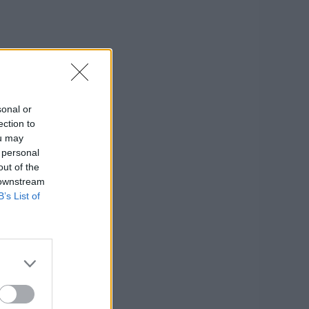
sonal or
ection to
ou may
 personal
out of the
 downstream
B’s List of