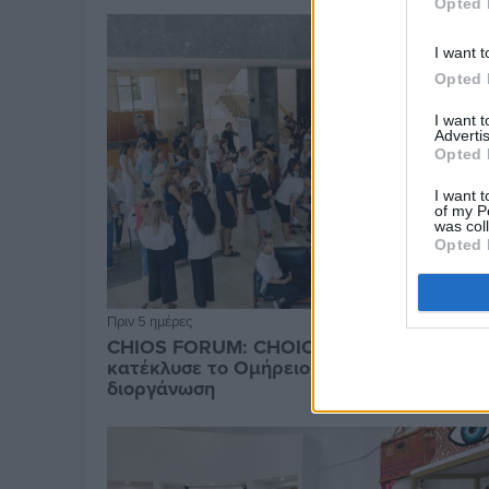
Opted 
I want t
Opted 
I want 
Advertis
Opted 
I want t
of my P
was col
Opted 
Πριν 5 ημέρες
CHIOS FORUM: CHOICES- Πλήθος κόσμου
κατέκλυσε το Ομήρειο για την μεγάλη
διοργάνωση