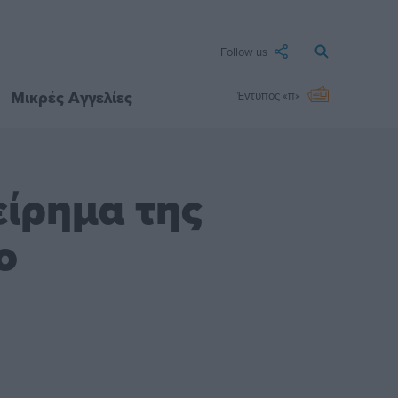
Follow us
Μικρές Αγγελίες
Έντυπος «π»
είρημα της
ο