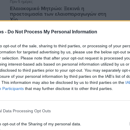
Πριν 5 ημέρες
Ελαιοκομικό Μητρώο: Ξεκινά η
προετοιμασία των ελαιοπαραγωγών στη
Χίο
os -
Do Not Process My Personal Information
to opt-out of the sale, sharing to third parties, or processing of your per
formation for targeted advertising by us, please use the below opt-out s
r selection. Please note that after your opt-out request is processed y
eing interest-based ads based on personal information utilized by us or
disclosed to third parties prior to your opt-out. You may separately opt-
losure of your personal information by third parties on the IAB’s list of
. This information may also be disclosed by us to third parties on the
IA
Participants
that may further disclose it to other third parties.
Πριν 5 ημέρες
l Data Processing Opt Outs
Αδειάζουν τα νησιά – Το δημογραφικό στο
«κόκκινο»
o opt-out of the Sharing of my personal data.