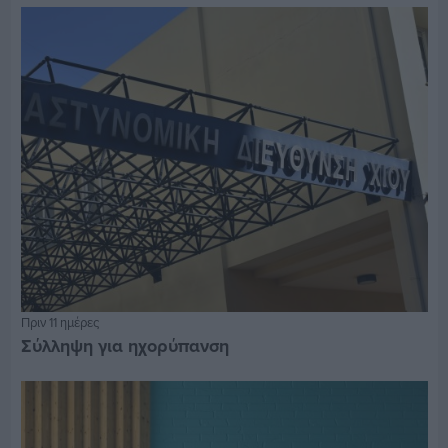
Πριν 11 ημέρες
Σύλληψη για ηχορύπανση