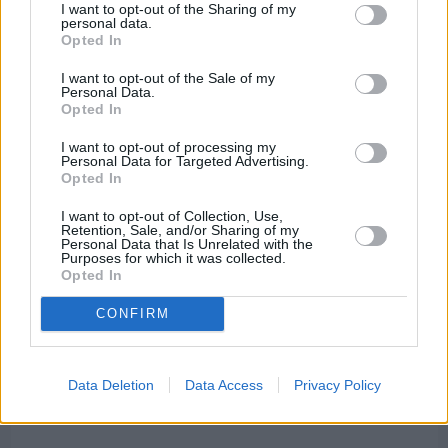
70 χρόνια ιστορίας και συγκίνησης για το
I want to opt-out of the Sharing of my
personal data.
Ανδρεάδειο Γυμνάσιο Βροντάδου
Opted In
I want to opt-out of the Sale of my
Personal Data.
Opted In
I want to opt-out of processing my
Personal Data for Targeted Advertising.
Opted In
I want to opt-out of Collection, Use,
Retention, Sale, and/or Sharing of my
Personal Data that Is Unrelated with the
Purposes for which it was collected.
Opted In
CONFIRM
Πριν 4 ημέρες
Data Deletion
Data Access
Privacy Policy
Ο καιρός στη Χίο, σήμερα 3 Αυγούστου 2026