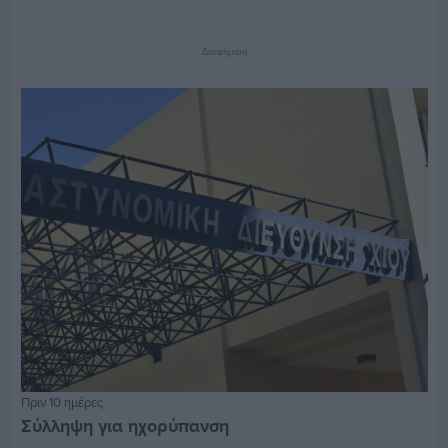
Διαφήμιση
Πριν 10 ημέρες
Σύλληψη για ηχορύπανση