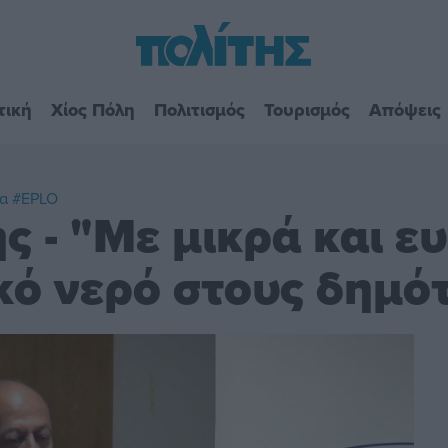
τική
Χίος Πόλη
Πολιτισμός
Τουρισμός
Απόψεις
α
#EPLO
 - "Με μικρά και ευ
κό νερό στους δημότ