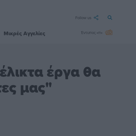
Follow us
Μικρές Αγγελίες
Έντυπος «π»
έλικτα έργα θα
ες μας"