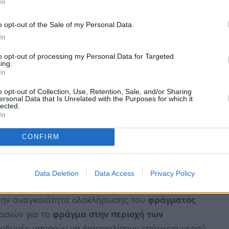
ίηση ενός σύνθετου πλέγματος παρεμβάσεων που
In
ν κατασκευή έργων μεταφοράς νερού και την
o opt-out of the Sale of my Personal Data.
In
ι μόνο στις φυσικές πηγές
to opt-out of processing my Personal Data for Targeted
ing.
In
εταβολή της ιστορικής σχέσης του ανθρώπου με το
o opt-out of Collection, Use, Retention, Sale, and/or Sharing
όταν επί αιώνες – παλαιότερα οι πληθυσμοί
ersonal Data that Is Unrelated with the Purposes for which it
lected.
ερό πρέπει να μεταναστεύσει προς τις περιοχές
In
μός»
, τόνισε, θέτοντας στο προσκήνιο την ανάγκη
αποκρίνονται στη σημερινή γεωγραφία των
CONFIRM
Data Deletion
Data Access
Privacy Policy
έναντι ενεργοβόρων μεθόδων
την αναγκαιότητα ολοκλήρωσης του
φράγματος
γασιών για το
φράγμα στην περιοχή των
υποδομές μπορούν να διασφαλίσουν επάρκεια νερού