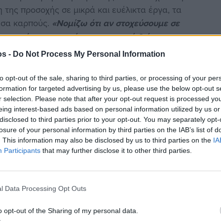
της προσοχής σε μικρά και ευέλικτα έργα, τα
εσα καρπούς.
«Νομίζω ότι αν στοχεύσουμε σε
α μπορέσουμε σε σύντομο χρονικό διάστημα να
ερό»
, υπογράμμισε.
os -
Do Not Process My Personal Information
έχει αποκτηθεί όλα αυτά τα χρόνια, τόσο από τα
to opt-out of the sale, sharing to third parties, or processing of your per
 παρελθόντος, και η οποία πρέπει να αξιοποιηθεί
formation for targeted advertising by us, please use the below opt-out s
υ ύδρευσης.
r selection. Please note that after your opt-out request is processed y
eing interest-based ads based on personal information utilized by us or
disclosed to third parties prior to your opt-out. You may separately opt-
ν παλαιών αγωγών
losure of your personal information by third parties on the IAB’s list of
. This information may also be disclosed by us to third parties on the
IA
ατάστασης των παλαιών
αμιαντοσωλήνων
του
Participants
that may further disclose it to other third parties.
ιται για ένα έργο με τεράστιο περιβαλλοντικό και
ι σε εξοικονόμηση ύδατος της τάξης του 50 έως
l Data Processing Opt Outs
η δρομολογηθεί σχετικές μελέτες και έχουν
o opt-out of the Sharing of my personal data.