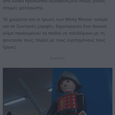
από ειδικό προσωπικό εξασφαλίζουν στους γονείς
στιγμές χαλάρωσης.
Τα χρώματα και οι ήρωες των Micky Mouse -ακόμα
και σε ζωντανές μορφές- δημιουργούν ένα ιδανικό
κλίμα προκειμένου τα παιδιά να ταξιδέψουν με τη
φαντασία τους, παρέα με τους αγαπημένους τους
ήρωες.
Διαφήμιση