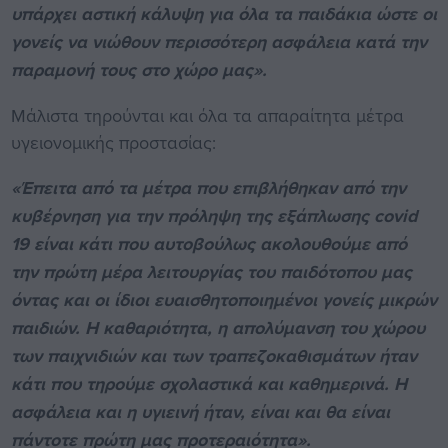
υπάρχει αστική κάλυψη για όλα τα παιδάκια ώστε οι
γονείς να νιώθουν περισσότερη ασφάλεια κατά την
παραμονή τους στο χώρο μας».
Μάλιστα τηρούνται και όλα τα απαραίτητα μέτρα
υγειονομικής προστασίας:
«Έπειτα από τα μέτρα που επιβλήθηκαν από την
κυβέρνηση για την πρόληψη της εξάπλωσης covid
19 είναι κάτι που αυτοβούλως ακολουθούμε από
την πρώτη μέρα λειτουργίας του παιδότοπου μας
όντας και οι ίδιοι ευαισθητοποιημένοι γονείς μικρών
παιδιών. Η καθαριότητα, η απολύμανση του χώρου
των παιχνιδιών και των τραπεζοκαθισμάτων ήταν
κάτι που τηρούμε σχολαστικά και καθημερινά. Η
ασφάλεια και η υγιεινή ήταν, είναι και θα είναι
πάντοτε πρώτη μας προτεραιότητα».