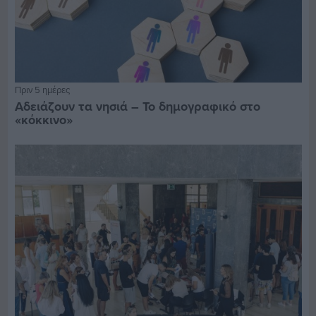
Πριν 5 ημέρες
Αδειάζουν τα νησιά – Το δημογραφικό στο
«κόκκινο»