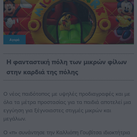
Αγορά
Η φανταστική πόλη των μικρών φίλων
στην καρδιά της πόλης
Ο νέος παιδότοπος με υψηλές προδιαγραφές και με
όλα τα μέτρα προστασίας για τα παιδιά αποτελεί μια
εγγύηση για ξέγνοιαστες στιγμές μικρών και
μεγάλων.
Ο «π» συνάντησε την Καλλιόπη Γουβίτσα ιδιοκτήτρια