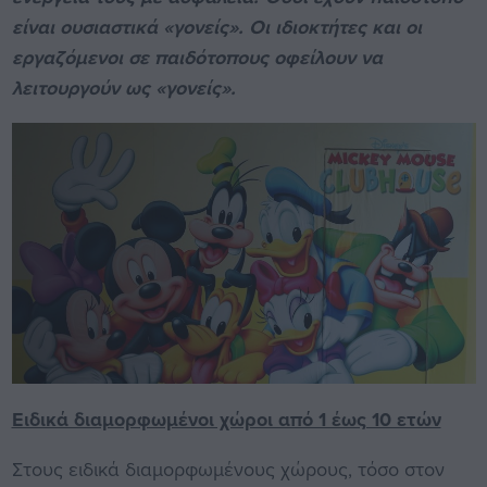
είναι ουσιαστικά «γονείς». Οι ιδιοκτήτες και οι
εργαζόμενοι σε παιδότοπους οφείλουν να
λειτουργούν ως «γονείς».
Ειδικά διαμορφωμένοι χώροι από 1 έως 10 ετών
Στους ειδικά διαμορφωμένους χώρους, τόσο στον