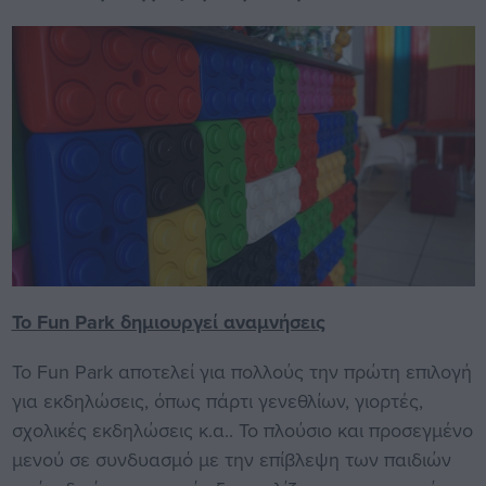
Το Fun Park δημιουργεί αναμνήσεις
Το Fun Park αποτελεί για πολλούς την πρώτη επιλογή
για εκδηλώσεις, όπως πάρτι γενεθλίων, γιορτές,
σχολικές εκδηλώσεις κ.α.. Το πλούσιο και προσεγμένο
μενού σε συνδυασμό με την επίβλεψη των παιδιών