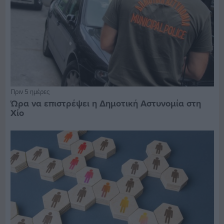
Πριν 5 ημέρες
Ώρα να επιστρέψει η Δημοτική Αστυνομία στη
Χίο