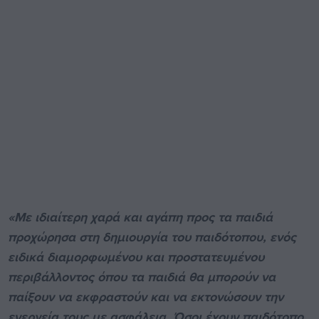
«Με ιδιαίτερη χαρά και αγάπη προς τα παιδιά
προχώρησα στη δημιουργία του παιδότοπου, ενός
ειδικά διαμορφωμένου και προστατευμένου
περιβάλλοντος όπου τα παιδιά θα μπορούν να
παίξουν να εκφραστούν και να εκτονώσουν την
ενεργεία τους με ασφάλεια. Όσοι έχουν παιδότοπο