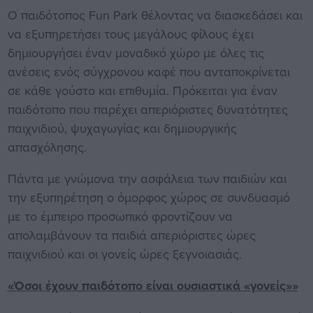
Ο παιδότοπος Fun Park θέλοντας να διασκεδάσει και
να εξυπηρετήσει τους μεγάλους φίλους έχει
δημιουργήσει έναν μοναδικό χώρο με όλες τις
ανέσεις ενός σύγχρονου καφέ που ανταποκρίνεται
σε κάθε γούστο και επιθυμία. Πρόκειται για έναν
παιδότοπο που παρέχει απεριόριστες δυνατότητες
παιχνιδιού, ψυχαγωγίας και δημιουργικής
απασχόλησης.
Πάντα με γνώμονα την ασφάλεια των παιδιών και
την εξυπηρέτηση ο όμορφος χώρος σε συνδυασμό
με το έμπειρο προσωπικό φροντίζουν να
απολαμβάνουν τα παιδιά απεριόριστες ώρες
παιχνιδιού και οι γονείς ώρες ξεγνοιασιάς.
«Όσοι έχουν παιδότοπο είναι ουσιαστικά «γονείς»»