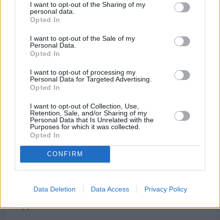
Τρίτος στη σφαιροβολία στη διεθνή συνάντηση
I want to opt-out of the Sharing of my
Ελλάδας–Κύπρου Κ18 ο Δημήτρης Τέλλιος
personal data.
Opted In
I want to opt-out of the Sale of my
Personal Data.
Opted In
I want to opt-out of processing my
Personal Data for Targeted Advertising.
Opted In
I want to opt-out of Collection, Use,
Retention, Sale, and/or Sharing of my
Personal Data that Is Unrelated with the
Purposes for which it was collected.
Opted In
CONFIRM
Πριν 6 ημέρες
Data Deletion
Data Access
Privacy Policy
Εργασίες ασφαλτόστρωσης σε τρεις οδούς του
Βαρβασίου