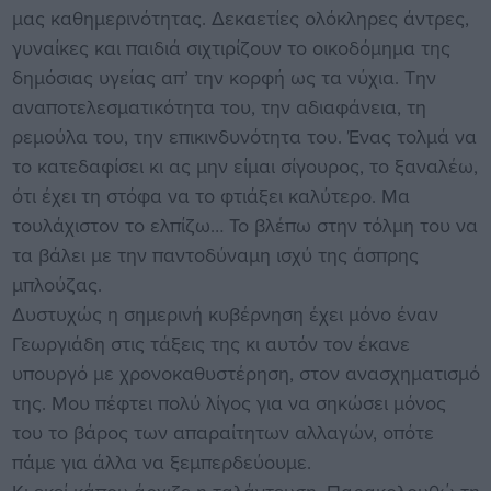
μας καθημερινότητας. Δεκαετίες ολόκληρες άντρες,
γυναίκες και παιδιά σιχτιρίζουν το οικοδόμημα της
δημόσιας υγείας απ’ την κορφή ως τα νύχια. Την
αναποτελεσματικότητα του, την αδιαφάνεια, τη
ρεμούλα του, την επικινδυνότητα του. Ένας τολμά να
το κατεδαφίσει κι ας μην είμαι σίγουρος, το ξαναλέω,
ότι έχει τη στόφα να το φτιάξει καλύτερο. Μα
τουλάχιστον το ελπίζω… Το βλέπω στην τόλμη του να
τα βάλει με την παντοδύναμη ισχύ της άσπρης
μπλούζας.
Δυστυχώς η σημερινή κυβέρνηση έχει μόνο έναν
Γεωργιάδη στις τάξεις της κι αυτόν τον έκανε
υπουργό με χρονοκαθυστέρηση, στον ανασχηματισμό
της. Μου πέφτει πολύ λίγος για να σηκώσει μόνος
του το βάρος των απαραίτητων αλλαγών, οπότε
πάμε για άλλα να ξεμπερδεύουμε.