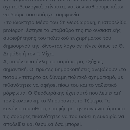
όχι τα ιδεολογικά στίγματα, και δεν καθίσουμε κάτω
να δούμε που υπάρχει συμφωνία.
• το ιδιόκτητο Μέσο του Στ. Θεοδωράκη, η ιστοσελίδα
protagon, έστησε το υπόβαθρο της πιο ουσιαστικής
αμφισβήτησης του πολιτικού εγχειρήματος του
δημιουργού της, δίνοντας λόγο σε πένες όπως το Θ.
Δημάδη ή τον Τ. Μίχα.
Α, παρέλειψα άλλη μια παράμετρο, εξόχως
σημαντική. Οι πρώτες δημοσκοπήσεις ανεβάζουν «το
ποτάμι» τέταρτο σε δύναμη πολιτικό σχηματισμό, με
πιθανότητες να αφήσει πίσω του και το ναζιστικό
μόρφωμα. Ο Θεοδωράκης έχει αυτό που λείπει απ’
τον Σκυλακάκη, το Μπουραντά, το Τζίμερο. Τα
κανάλια απευθείας επαφής με την κοινωνία, άρα και
τις σοβαρές πιθανότητες να του δοθεί η ευκαιρία να
αποδείξει και θεσμικά όσα μπορεί.