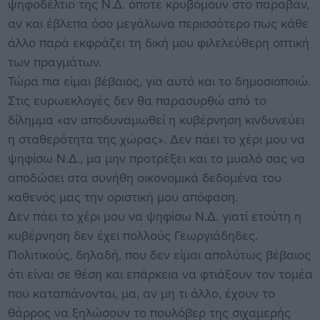
ψηφοδέλτιο της Ν.Δ. όποτε κρυβόμουν στο παραβάν,
αν και έβλεπα όσο μεγάλωνα περισσότερο πως κάθε
άλλο παρά εκφράζει τη δική μου φιλελεύθερη οπτική
των πραγμάτων.
Τώρα πια είμαι βέβαιος, για αυτό και το δημοσιοποιώ.
Στις ευρωεκλογές δεν θα παρασυρθώ από το
δίλημμα «αν αποδυναμωθεί η κυβέρνηση κινδυνεύει
η σταθερότητα της χώρας». Δεν πάει το χέρι μου να
ψηφίσω Ν.Δ., μα μην προτρέξει και το μυαλό σας να
αποδώσει στα συνήθη οικονομικά δεδομένα του
καθενός μας την οριστική μου απόφαση.
Δεν πάει το χέρι μου να ψηφίσω Ν.Δ. γιατί ετούτη η
κυβέρνηση δεν έχει πολλούς Γεωργιάδηδες.
Πολιτικούς, δηλαδή, που δεν είμαι απολύτως βέβαιος
ότι είναι σε θέση και επάρκεια να φτιάξουν τον τομέα
που καταπιάνονται, μα, αν μη τι άλλο, έχουν το
θάρρος να ξηλώσουν το πουλόβερ της σιχαμερής