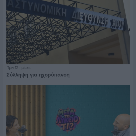
Πριν 12 ημέρες
Σύλληψη για ηχορύπανση