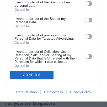
I want to opt-out of the Sharing of my
Οι ξεχωριστές καλοκαιρινές προτάσεις του
personal data.
Clementine Chios
Opted In
I want to opt-out of the Sale of my
Personal Data.
Opted In
I want to opt-out of processing my
Personal Data for Targeted Advertising.
Opted In
I want to opt-out of Collection, Use,
Retention, Sale, and/or Sharing of my
Personal Data that Is Unrelated with the
Purposes for which it was collected.
Opted In
CONFIRM
Data Deletion
Data Access
Privacy Policy
Πριν 5 ημέρες
Παραμονή Δεκαπενταύγουστου με μεγάλο
πανηγύρι στη Σιδηρούντα