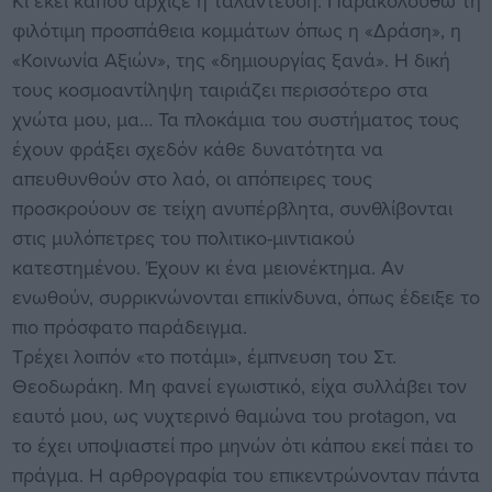
Κι εκεί κάπου άρχιζε η ταλάντευση. Παρακολουθώ τη
φιλότιμη προσπάθεια κομμάτων όπως η «Δράση», η
«Κοινωνία Αξιών», της «δημιουργίας ξανά». Η δική
τους κοσμοαντίληψη ταιριάζει περισσότερο στα
χνώτα μου, μα… Τα πλοκάμια του συστήματος τους
έχουν φράξει σχεδόν κάθε δυνατότητα να
απευθυνθούν στο λαό, οι απόπειρες τους
προσκρούουν σε τείχη ανυπέρβλητα, συνθλίβονται
στις μυλόπετρες του πολιτικο-μιντιακού
κατεστημένου. Έχουν κι ένα μειονέκτημα. Αν
ενωθούν, συρρικνώνονται επικίνδυνα, όπως έδειξε το
πιο πρόσφατο παράδειγμα.
Τρέχει λοιπόν «το ποτάμι», έμπνευση του Στ.
Θεοδωράκη. Μη φανεί εγωιστικό, είχα συλλάβει τον
εαυτό μου, ως νυχτερινό θαμώνα του protagon, να
το έχει υποψιαστεί προ μηνών ότι κάπου εκεί πάει το
πράγμα. Η αρθρογραφία του επικεντρώνονταν πάντα