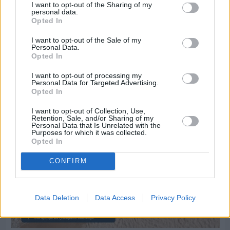
I want to opt-out of the Sharing of my
Πριν 2 ημέρες
personal data.
Ο καιρός στη Χίο, σήμερα 3 Αυγούστου 2026
Opted In
I want to opt-out of the Sale of my
Personal Data.
Διαφήμιση
Opted In
I want to opt-out of processing my
Personal Data for Targeted Advertising.
Opted In
I want to opt-out of Collection, Use,
Retention, Sale, and/or Sharing of my
Personal Data that Is Unrelated with the
Purposes for which it was collected.
Opted In
CONFIRM
Data Deletion
Data Access
Privacy Policy