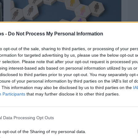
os -
Do Not Process My Personal Information
Πριν 3 ημέρες
to opt-out of the sale, sharing to third parties, or processing of your per
Αδειάζουν τα νησιά – Το δημογραφικό στο
formation for targeted advertising by us, please use the below opt-out s
«κόκκινο»
r selection. Please note that after your opt-out request is processed y
eing interest-based ads based on personal information utilized by us or
disclosed to third parties prior to your opt-out. You may separately opt-
losure of your personal information by third parties on the IAB’s list of
. This information may also be disclosed by us to third parties on the
IA
Participants
that may further disclose it to other third parties.
l Data Processing Opt Outs
o opt-out of the Sharing of my personal data.