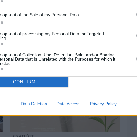
In
o opt-out of the Sale of my Personal Data.
Πριν 3 ημέρες
In
Οδηγοί Δασικών Υπηρεσιών: Ζητούν
ένταξη στο ανθυγιεινό επίδομα
to opt-out of processing my Personal Data for Targeted
ing.
In
o opt-out of Collection, Use, Retention, Sale, and/or Sharing
ersonal Data that Is Unrelated with the Purposes for which it
lected.
In
CONFIRM
Data Deletion
Data Access
Privacy Policy
Πριν 4 ημέρες