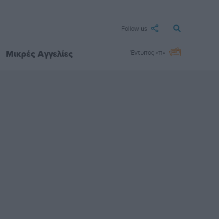
Follow us
Μικρές Αγγελίες
Έντυπος «π»