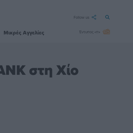
Follow us
Μικρές Αγγελίες
Έντυπος «π»
ANK στη Χίο