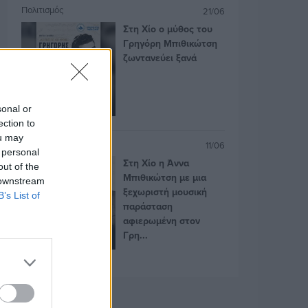
Πολιτισμός
21/06
Στη Χίο ο μύθος του
Γρηγόρη Μπιθικώτση
ζωντανεύει ξανά
sonal or
ection to
ou may
Πολιτισμός
11/06
 personal
Στη Χίο η Άννα
out of the
Μπιθικώτση με μια
 downstream
ξεχωριστή μουσική
B’s List of
παράσταση
αφιερωμένη στον
Γρη...