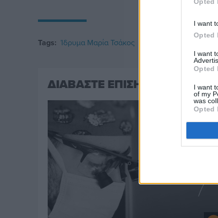
Opted 
I want t
Opted 
Tags:
Ίδρυμα Μαρία Τσάκος
I want 
Advertis
Opted 
ΔΙΑΒΑΣΤΕ ΕΠΙΣΗΣ
I want t
of my P
was col
Opted 