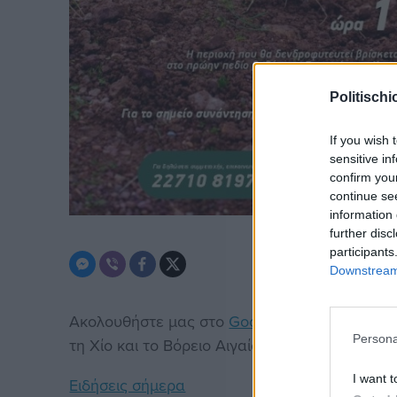
Politischi
If you wish 
sensitive in
confirm you
continue se
information 
further disc
participants
Downstream 
Ακολουθήστε μας στο
Google News
. Μπείτε 
Persona
τη Χίο και το Βόρειο Αιγαίο.
I want t
Ειδήσεις σήμερα