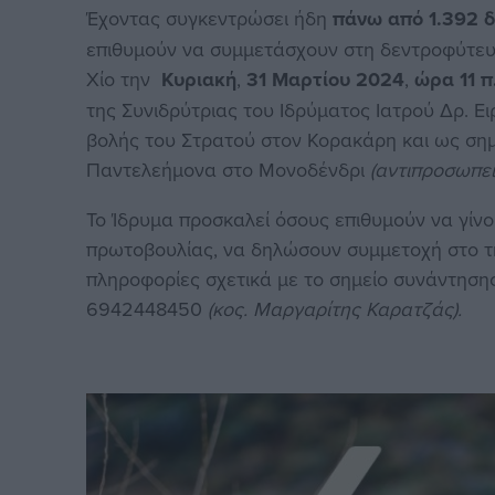
Έχοντας συγκεντρώσει ήδη
πάνω από 1.392 
επιθυμούν να συμμετάσχουν στη δεντροφύτε
Χίο την
Κυριακή
,
31 Μαρτίου 2024
,
ώρα 11 π
της Συνιδρύτριας του Ιδρύματος Ιατρού Δρ. Ε
βολής του Στρατού στον Κορακάρη και ως σημ
Παντελεήμονα στο Μονοδένδρι
(αντιπροσωπεί
Το Ίδρυμα προσκαλεί όσους επιθυμούν να γίν
πρωτοβουλίας, να δηλώσουν συμμετοχή στο τ
πληροφορίες σχετικά με το σημείο συνάντηση
6942448450
(κος. Μαργαρίτης Καρατζάς).