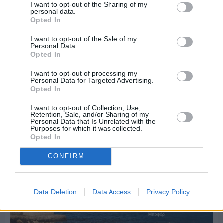
I want to opt-out of the Sharing of my
personal data.
Opted In
I want to opt-out of the Sale of my
Personal Data.
Opted In
Πριν 3 ημέρες
70 χρόνια ιστορίας και συγκίνησης για το
I want to opt-out of processing my
Ανδρεάδειο Γυμνάσιο Βροντάδου
Personal Data for Targeted Advertising.
Opted In
I want to opt-out of Collection, Use,
Retention, Sale, and/or Sharing of my
Personal Data that Is Unrelated with the
Purposes for which it was collected.
Opted In
CONFIRM
Data Deletion
Data Access
Privacy Policy