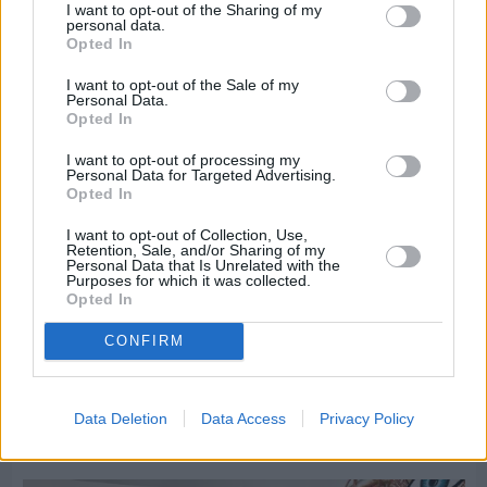
I want to opt-out of the Sharing of my
personal data.
Opted In
I want to opt-out of the Sale of my
Personal Data.
Opted In
I want to opt-out of processing my
Personal Data for Targeted Advertising.
Opted In
I want to opt-out of Collection, Use,
Retention, Sale, and/or Sharing of my
Personal Data that Is Unrelated with the
Purposes for which it was collected.
Opted In
Πριν 2 ημέρες
CONFIRM
Οδηγοί Δασικών Υπηρεσιών: Ζητούν ένταξη στο
ανθυγιεινό επίδομα
Data Deletion
Data Access
Privacy Policy
Διαφήμιση