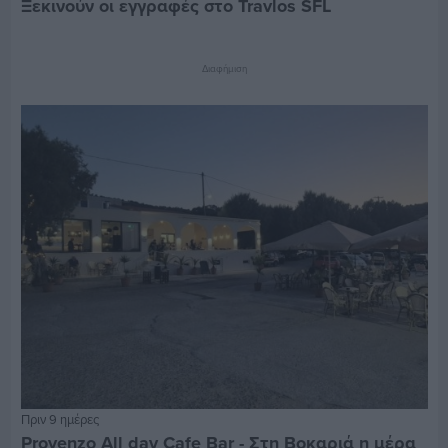
Ξεκινούν οι εγγραφές στο Travlos SFL
Διαφήμιση
Πριν 9 ημέρες
Provenzo All day Cafe Bar - Στη Βοκαριά η μέρα