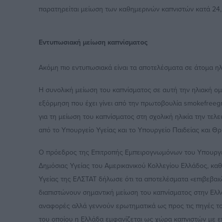
παρατηρείται μείωση των καθημερινών καπνιστών κατά 24,
Εντυπωσιακή μείωση καπνίσματος
Ακόμη πιο εντυπωσιακά είναι τα αποτελέσματα σε άτομα ηλ
Η συνολική μείωση του καπνίσματος σε αυτή την ηλιακή ομ
εξόρμηση που έχει γίνει από την πρωτοβουλία smokefreeg
για τη μείωση του καπνίσματος στη σχολική ηλικία την τελ
από το Υπουργείο Υγείας και το Υπουργείο Παιδείας και Θ
Ο πρόεδρος της Επιτροπής Εμπειρογνωμόνων του Υπουργείο
Δημόσιας Υγείας του Αμερικανικού Κολλεγίου Ελλάδος, κ
Υγείας της ΕΛΣΤΑΤ δήλωσε ότι τα αποτελέσματα «επιβεβαι
διαπιστώνουν σημαντική μείωση του καπνίσματος στην Ελλ
αναφορές αλλά γεννούν ερωτηματικά ως προς τις πηγές 
του οποίου η Ελλάδα εμφανίζεται ως χώρα καπνιστών με 