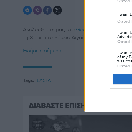
Opted 
I want t
Opted 
Ακολουθήστε μας στο
Google News
. Μπείτε 
I want 
τη Χίο και το Βόρειο Αιγαίο.
Advertis
Opted 
Ειδήσεις σήμερα
I want t
of my P
was col
Opted 
Tags:
ΕΛΣΤΑΤ
ΔΙΑΒΑΣΤΕ ΕΠΙΣΗΣ