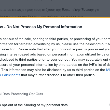
ύεται με επιτυχία προς τους στόχους της Ευρωπαϊκής Ένωσης για
ς δράσεις της πρωτοβουλίας smokefreegreece προς την
os -
Do Not Process My Personal Information
to opt-out of the sale, sharing to third parties, or processing of your per
formation for targeted advertising by us, please use the below opt-out s
ον Έλεγχο του Καπνίσματος, από την πλευρά της, εκφράζει θερμά
r selection. Please note that after your opt-out request is processed y
υχή συνεργασία των αρμοδίων υπηρεσιών των Υπουργείων Υγείας
eing interest-based ads based on personal information utilized by us or
disclosed to third parties prior to your opt-out. You may separately opt-
απνίσματος, η οποία, εάν συνεχιστεί με τους ιδίους ρυθμούς,
losure of your personal information by third parties on the IAB’s list of
άσσει την Ελλάδα μεταξύ των χωρών της Ευρωπαϊκής Ένωσης που
. This information may also be disclosed by us to third parties on the
IA
μού του καπνίσματος κάτω του 5% μέχρι το 2040.
Participants
that may further disclose it to other third parties.
Μπεχράκης, πρόεδρος και μέλη η Αθηνά Καλοκαιρινού, η ‘Αννα
αναγιώτης Τσανάκας και ο Γεώργιος Χρούσος.
l Data Processing Opt Outs
o opt-out of the Sharing of my personal data.