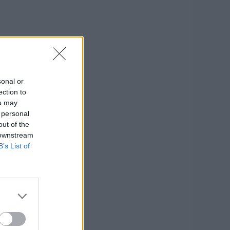
sonal or
ection to
ou may
 personal
out of the
 downstream
B’s List of