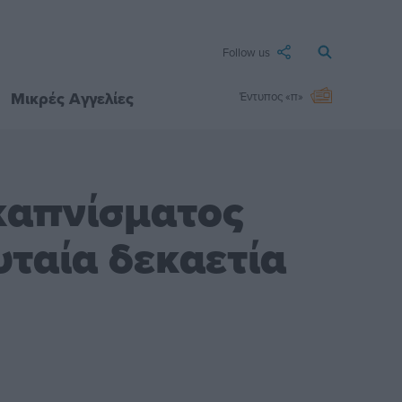
Follow us
Μικρές Αγγελίες
Έντυπος «π»
καπνίσματος
ταία δεκαετία