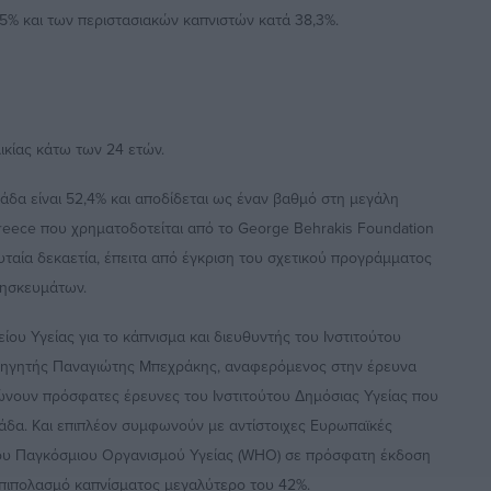
5% και των περιστασιακών καπνιστών κατά 38,3%.
ικίας κάτω των 24 ετών.
άδα είναι 52,4% και αποδίδεται ως έναν βαθμό στη μεγάλη
reece που χρηματοδοτείται από το George Behrakis Foundation
ευταία δεκαετία, έπειτα από έγκριση του σχετικού προγράμματος
ρησκευμάτων.
υ Υγείας για το κάπνισμα και διευθυντής του Ινστιτούτου
αθηγητής Παναγιώτης Μπεχράκης, αναφερόμενος στην έρευνα
ώνουν πρόσφατες έρευνες του Ινστιτούτου Δημόσιας Υγείας που
άδα. Και επιπλέον συμφωνούν με αντίστοιχες Ευρωπαϊκές
του Παγκόσμιου Οργανισμού Υγείας (WHO) σε πρόσφατη έκδοση
επιπολασμό καπνίσματος μεγαλύτερο του 42%.