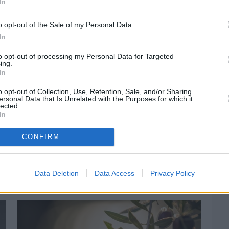
In
o opt-out of the Sale of my Personal Data.
In
στην
Viber ομάδα
μας και δείτε όλες τις ειδήσεις από
to opt-out of processing my Personal Data for Targeted
ing.
In
o opt-out of Collection, Use, Retention, Sale, and/or Sharing
ersonal Data that Is Unrelated with the Purposes for which it
lected.
In
CONFIRM
Data Deletion
Data Access
Privacy Policy