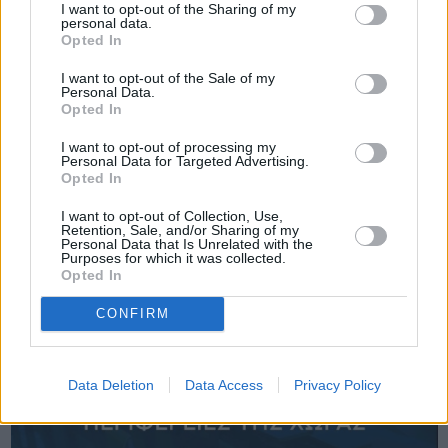
I want to opt-out of the Sharing of my
personal data.
Opted In
Πριν 1 χρόνο
I want to opt-out of the Sale of my
Αιχμές και προτάσεις Μιχαηλίδη για τις πυρκαγιές και την
Personal Data.
αδικία εις βάρος των μαθητών της Χίου
Opted In
I want to opt-out of processing my
Personal Data for Targeted Advertising.
Opted In
I want to opt-out of Collection, Use,
Retention, Sale, and/or Sharing of my
Personal Data that Is Unrelated with the
Purposes for which it was collected.
Opted In
CONFIRM
Data Deletion
Data Access
Privacy Policy