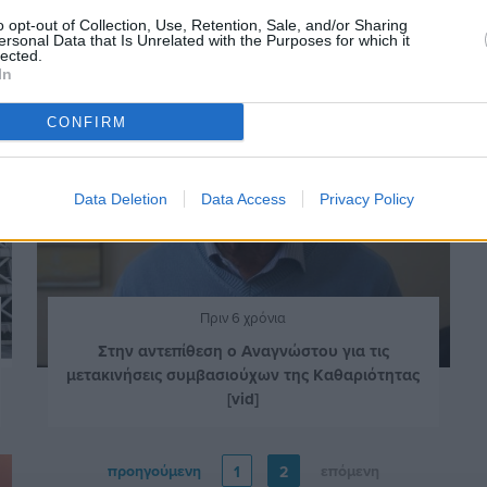
o opt-out of Collection, Use, Retention, Sale, and/or Sharing
ersonal Data that Is Unrelated with the Purposes for which it
lected.
In
CONFIRM
Data Deletion
Data Access
Privacy Policy
Πριν 6 χρόνια
Στην αντεπίθεση ο Αναγνώστου για τις
μετακινήσεις συμβασιούχων της Καθαριότητας
[vid]
προηγούμενη
επόμενη
1
2