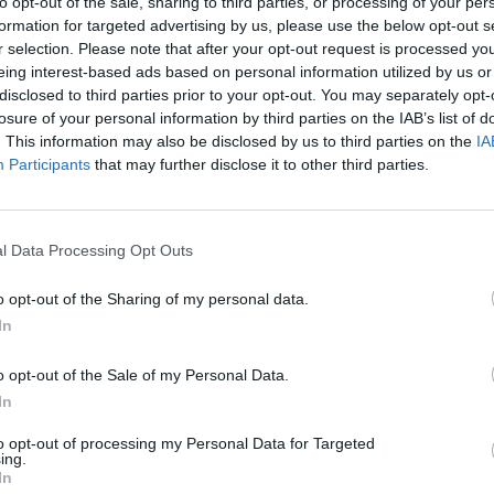
to opt-out of the sale, sharing to third parties, or processing of your per
Πριν 4 χρόνια
formation for targeted advertising by us, please use the below opt-out s
Δημόσιο: Έρχονται 22.000 προσλήψεις
r selection. Please note that after your opt-out request is processed y
eing interest-based ads based on personal information utilized by us or
disclosed to third parties prior to your opt-out. You may separately opt-
losure of your personal information by third parties on the IAB’s list of
. This information may also be disclosed by us to third parties on the
IA
Participants
that may further disclose it to other third parties.
l Data Processing Opt Outs
o opt-out of the Sharing of my personal data.
In
o opt-out of the Sale of my Personal Data.
In
Πριν 5 χρόνια
to opt-out of processing my Personal Data for Targeted
ΕΣΥ: 4.000 προσλήψεις νοσηλευτών – Ποιοι θα
ing.
μοριοδοτηθούν περισσότερο
In