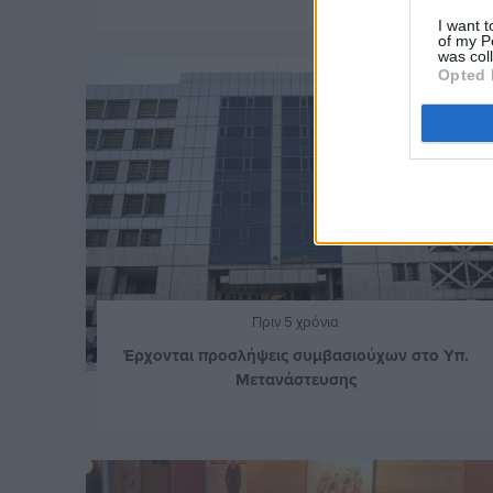
I want t
of my P
was col
Opted 
Πριν 5 χρόνια
Έρχονται προσλήψεις συμβασιούχων στο Υπ.
Μετανάστευσης