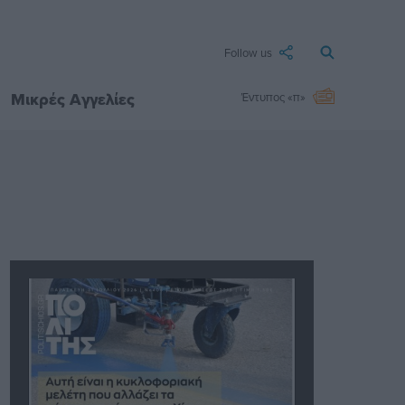
Follow us
Μικρές Αγγελίες
Έντυπος «π»