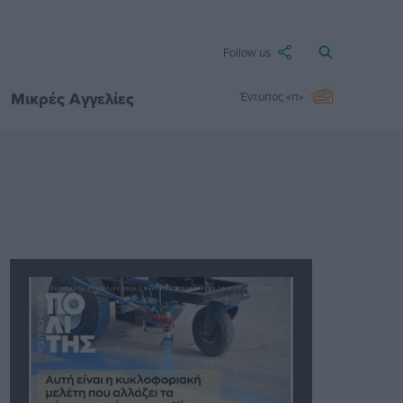
Follow us
Μικρές Αγγελίες
Έντυπος «π»