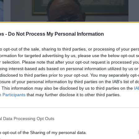
os -
Do Not Process My Personal Information
to opt-out of the sale, sharing to third parties, or processing of your per
formation for targeted advertising by us, please use the below opt-out s
r selection. Please note that after your opt-out request is processed y
Πριν 5 χρόνια
eing interest-based ads based on personal information utilized by us or
Α. Μιχαηλίδης: «Εμβολιασμός πολιτών χωρίς
disclosed to third parties prior to your opt-out. You may separately opt-
διχαστικές πολιτικές»
losure of your personal information by third parties on the IAB’s list of
. This information may also be disclosed by us to third parties on the
IA
Participants
that may further disclose it to other third parties.
l Data Processing Opt Outs
o opt-out of the Sharing of my personal data.