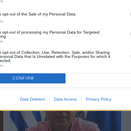
In
o opt-out of the Sale of my Personal Data.
In
to opt-out of processing my Personal Data for Targeted
ing.
Πριν 5 χρόνια
In
Voucher 150 ευρώ: Πώς θα λάβουν την ενίσχυση
οι νέοι 18-25 ετών
o opt-out of Collection, Use, Retention, Sale, and/or Sharing
ersonal Data that Is Unrelated with the Purposes for which it
lected.
In
CONFIRM
Data Deletion
Data Access
Privacy Policy