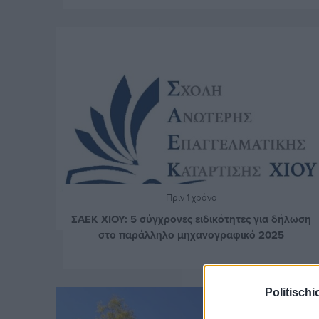
Πριν 1 χρόνο
ΣΑΕΚ ΧΙΟΥ: 5 σύγχρονες ειδικότητες για δήλωση
στο παράλληλο μηχανογραφικό 2025
Politischi