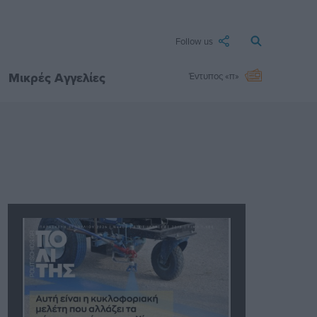
Follow us
Μικρές Αγγελίες
Έντυπος «π»