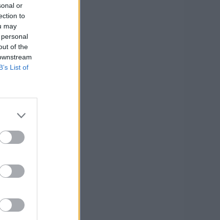
sonal or
ection to
ou may
 personal
out of the
 downstream
B’s List of