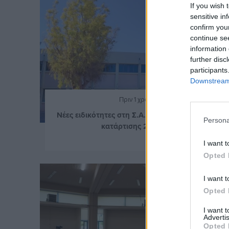
If you wish 
sensitive in
confirm you
continue se
information 
further disc
participants
Downstream 
Πριν 1 χρόνο
Νέες ειδικότητες στη Σ.Α.Ε.Κ. Χίου για το έτος
Persona
κατάρτισης 2025-26
I want t
Opted 
I want t
Opted 
I want 
Advertis
Opted 