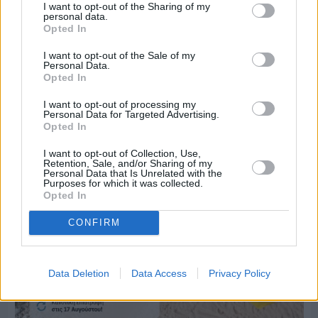
I want to opt-out of the Sharing of my
personal data.
Opted In
Πριν 5 ημέρες
I want to opt-out of the Sale of my
Ο καιρός στη Χίο, σήμερα 3 Αυγούστου 2026
Personal Data.
Opted In
I want to opt-out of processing my
Διαφήμιση
Personal Data for Targeted Advertising.
Opted In
I want to opt-out of Collection, Use,
Retention, Sale, and/or Sharing of my
Personal Data that Is Unrelated with the
Purposes for which it was collected.
Opted In
CONFIRM
Data Deletion
Data Access
Privacy Policy