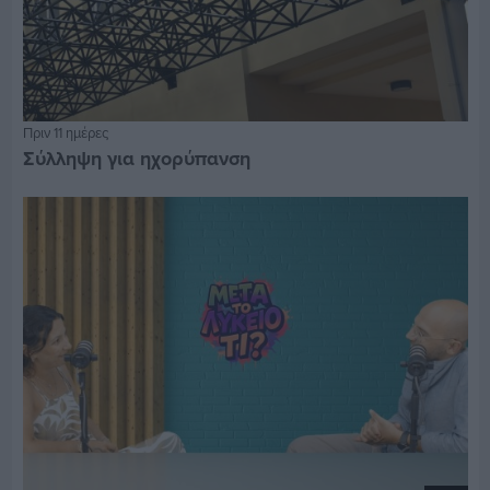
Πριν 11 ημέρες
Σύλληψη για ηχορύπανση