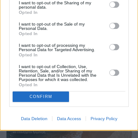
I want to opt-out of the Sharing of my
personal data.
Opted In
I want to opt-out of the Sale of my
Personal Data.
Opted In
I want to opt-out of processing my
Personal Data for Targeted Advertising.
Πριν 4 ημέρες
Opted In
Ο καιρός στη Χίο, σήμερα 3 Αυγούστου 2026
I want to opt-out of Collection, Use,
Retention, Sale, and/or Sharing of my
Personal Data that Is Unrelated with the
Purposes for which it was collected.
Διαφήμιση
Opted In
CONFIRM
Data Deletion
Data Access
Privacy Policy