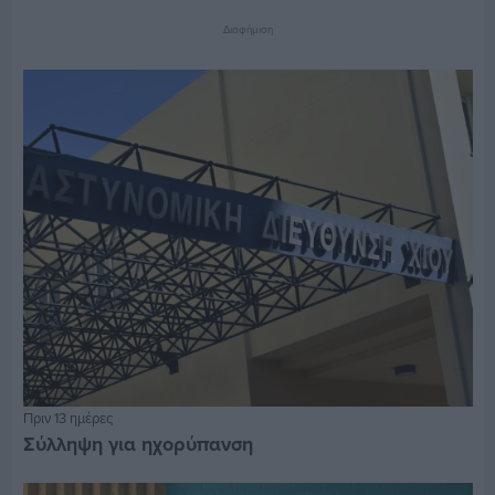
Διαφήμιση
Πριν 13 ημέρες
Σύλληψη για ηχορύπανση