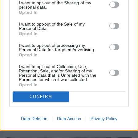
I want to opt-out of the Sharing of my
ομάδα του «Πολίτη»
personal data.
Opted In
I want to opt-out of the Sale of my
Personal Data.
Opted In
I want to opt-out of processing my
Personal Data for Targeted Advertising.
Opted In
I want to opt-out of Collection, Use,
Retention, Sale, and/or Sharing of my
Personal Data that Is Unrelated with the
Purposes for which it was collected.
Opted In
CONFIRM
Πριν 9 ημέρες
Data Deletion
Data Access
Privacy Policy
Τρίτος στη σφαιροβολία στη διεθνή συνάντηση
Ελλάδας–Κύπρου Κ18 ο Δημήτρης Τέλλιος