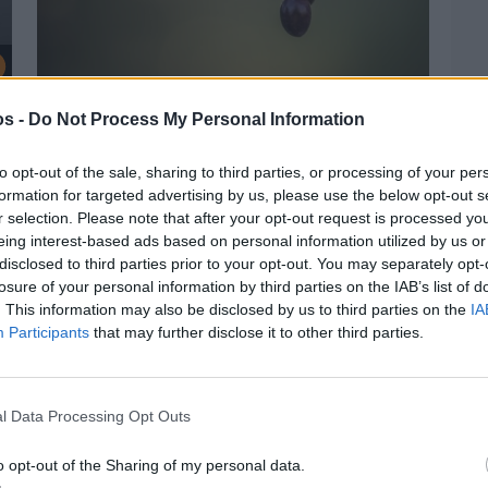
Πριν 2 ημέρες
os -
Do Not Process My Personal Information
Ελαιοκομικό Μητρώο: Ξεκινά η
προετοιμασία των ελαιοπαραγωγών στη
Χίο
to opt-out of the sale, sharing to third parties, or processing of your per
formation for targeted advertising by us, please use the below opt-out s
r selection. Please note that after your opt-out request is processed y
eing interest-based ads based on personal information utilized by us or
disclosed to third parties prior to your opt-out. You may separately opt-
losure of your personal information by third parties on the IAB’s list of
. This information may also be disclosed by us to third parties on the
IA
Participants
that may further disclose it to other third parties.
l Data Processing Opt Outs
o opt-out of the Sharing of my personal data.