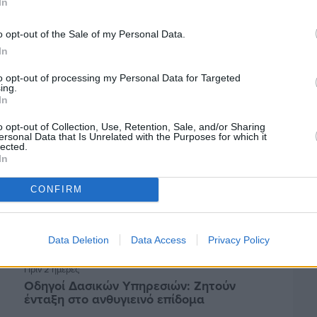
In
Πριν 2 ημέρες
Αδειάζουν τα νησιά – Το δημογραφικό στο
o opt-out of the Sale of my Personal Data.
«κόκκινο»
In
to opt-out of processing my Personal Data for Targeted
ing.
In
o opt-out of Collection, Use, Retention, Sale, and/or Sharing
ersonal Data that Is Unrelated with the Purposes for which it
lected.
In
CONFIRM
Data Deletion
Data Access
Privacy Policy
Πριν 2 ημέρες
Οδηγοί Δασικών Υπηρεσιών: Ζητούν
ένταξη στο ανθυγιεινό επίδομα