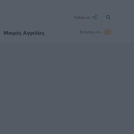
Follow us
Μικρές Αγγελίες
Έντυπος «π»